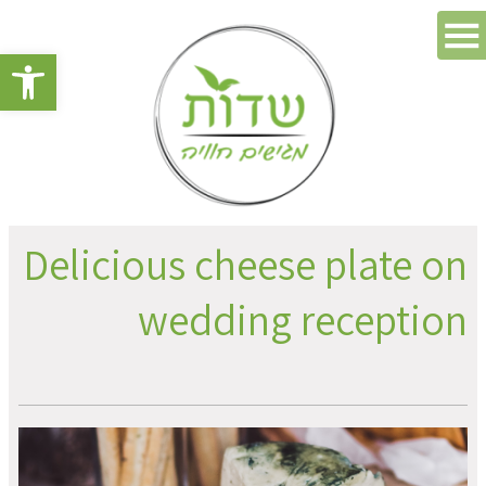
פתח סרגל 
Delicious cheese plate on
wedding reception