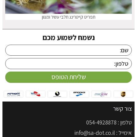
תפריט קייטרינג חלבי עשיר ומגוון
נשמח לשמוע מכם
צור קשר
טלפון :
054-4928878
אימייל :
info@sa-dot.co.il