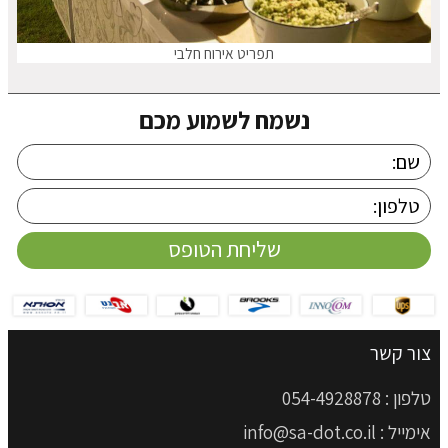
תפריט אירוח חלבי
נשמח לשמוע מכם
צור קשר
טלפון :
054-4928878
אימייל :
info@sa-dot.co.il