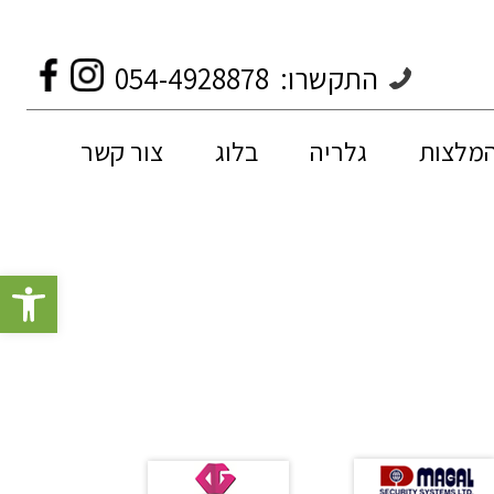
התקשרו:
054-4928878
המלצות
גלריה
בלוג
צור קשר
פתח סרגל 