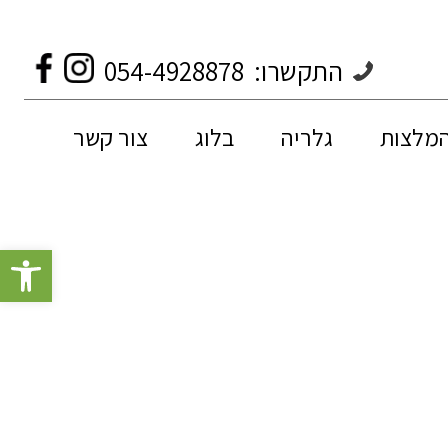
התקשרו:
054-4928878
המלצות
גלריה
בלוג
צור קשר
פתח סרגל 