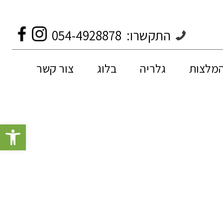
התקשרו:
054-4928878
המלצות
גלריה
בלוג
צור קשר
פתח סרגל 