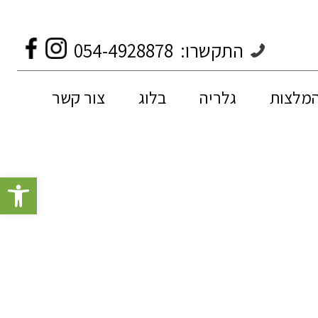
התקשרו:
054-4928878
המלצות
גלריה
בלוג
צור קשר
פתח סרגל 