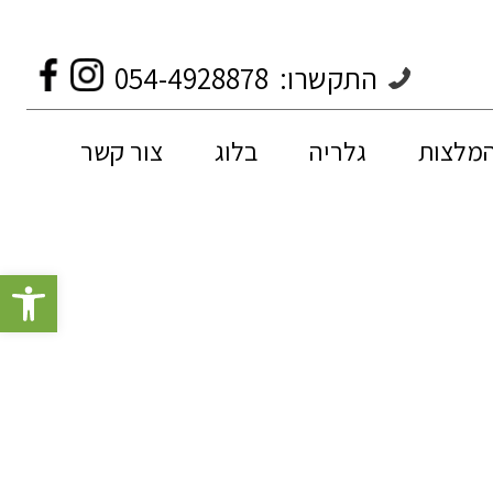
התקשרו:
054-4928878
המלצות
גלריה
בלוג
צור קשר
פתח סרגל 