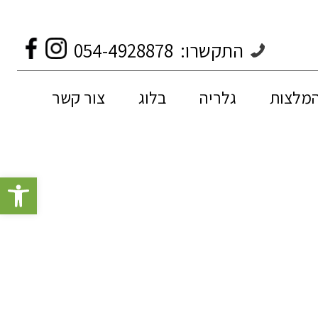
התקשרו:
054-4928878
המלצות
גלריה
בלוג
צור קשר
פתח סרגל 