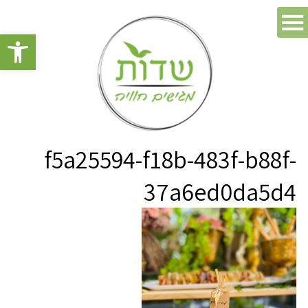
פתח סרגל 
f5a25594-f18b-483f-b88f-
37a6ed0da5d4