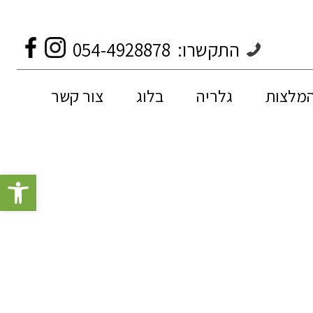
התקשרו:
054-4928878
המלצות
גלריה
בלוג
צור קשר
פתח סרגל 