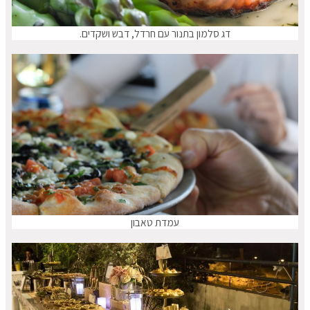
דג סלמון בתנור עם חרדל, דבש ושקדים.
עמדת טאבון