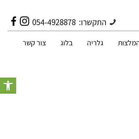
התקשרו:
054-4928878
המלצות
גלריה
בלוג
צור קשר
פתח סרגל 