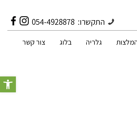
התקשרו:
054-4928878
המלצות
גלריה
בלוג
צור קשר
פתח סרגל 