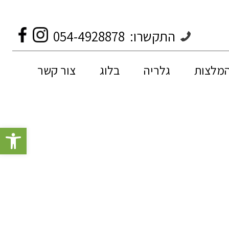
התקשרו:
054-4928878
המלצות
גלריה
בלוג
צור קשר
פתח סרגל 