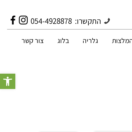
התקשרו:
054-4928878
המלצות
גלריה
בלוג
צור קשר
פתח סרגל 