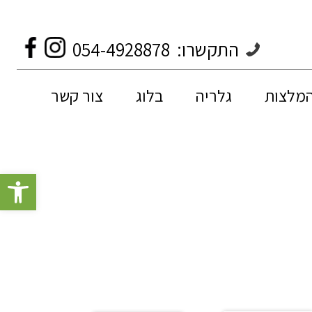
התקשרו:
054-4928878
המלצות
גלריה
בלוג
צור קשר
פתח סרגל 